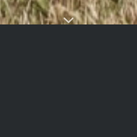
LEIDER SCHON VERKAUFT:
Giersberg: Kleines, gemütliches Häuschen mit
ebenem Garten in der Dautenbach
Objektbeschreibung:
Sie sind ein Paar mit maximal einem Kind und suchen ein neues
Zuhause? Sie mögen den Charme alter Siedlungshäuser? Ein in
großen Teilen schon geschmackvoll modernisiertes Haus steht
auf Ihrer Wunschliste? Sie wollen einen ebenen Garten, der viel
Sonne abbekommt? Sie mögen es schnell im Einkaufszentrum,
aber auch schnell in der Natur zu sein?
Willkommen Zuhause!
Das ursprünglich 1954 massiv errichtete Siedlungshäuschen