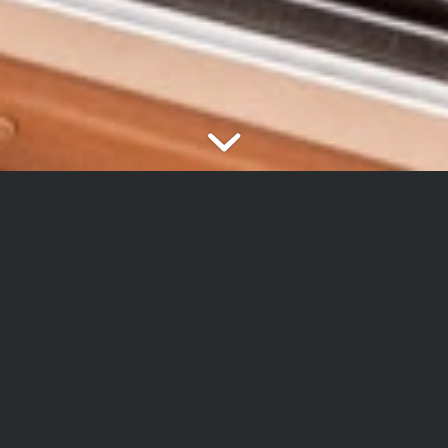
LEIDER SCHON VERKAUFT:
Siegener Giersberg: Großzügige, helle
Eigentumswohnung mit gutem Schnitt und
Tiefgaragenstellplatz
Objektbeschreibung:
Die Wohnung ist Teil einer sehr gepflegten Wohnanlage mit nur
9 Parteien. Die Eigentümer freuen sich über eine sehr solide
Zusammenarbeit mit der Hausverwaltung, eine angemessen
angesparte Instandhaltungsrücklage und den guten Zustand