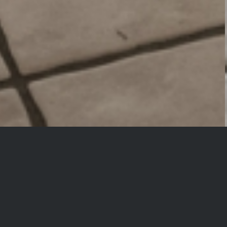
Giersberg: Helles, geräumiges, vielseitig
gestaltbares Haus mit großer Loggia und
traumhaftem Ausblick
Objektbeschreibung:
Ursprünglich wurde das Gebäude 1971 als Bungalow an das
Elternhaus angebaut und im Jahre 1987 ein teilweise zu