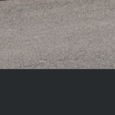
LEIDER SCHON VERKAUFT!
WILNSDORF: Zweiparteienhaus in beliebtem 
Objektbeschreibung: