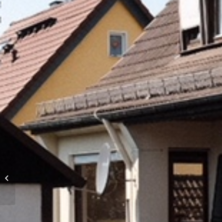
Dreiparteienhaus in gut
vermietbarer, sonniger
Lage von Siegen
Weidenau.