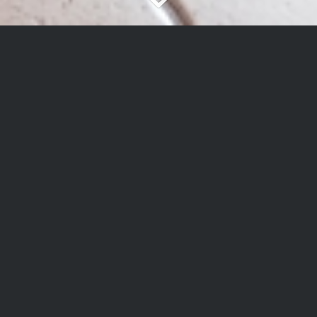
LEIDER SCHON VERKAUFT!
Super geschnittene, helle Wohnung mit
Terrasse und Balkon!
Objektbeschreibung:
Sie suchen eine Wohnung in einem Haus mit wenigen
Eigentumsparteien? Auf einen Kaminofen im Wohnzimmer
wollen Sie nicht verzichten? Sie legen Wert auf helle Räume und
einen schönen Schnitt ihrer Wohnung? Sie sitzen gerne auf ihrer
Terrasse oder Ihrem Balkon in der Sonne? Sie bevorzugen eine
ruhige Lage und wollen trotzdem das Zentrum Netphens
schnell erreichen? HIER WERDEN SIE GLÜCKLICH!
Die Wohnung befindet sich in einem 1994 errichteten Drei-
Parteien- Haus in ruhiger Lage. Alle Wohnungen verfügen über
einen eigenen Eingang. Das Haus ist sehr gepflegt und auch
größere Investitionen wurden nicht gescheut. So wurden z.b.